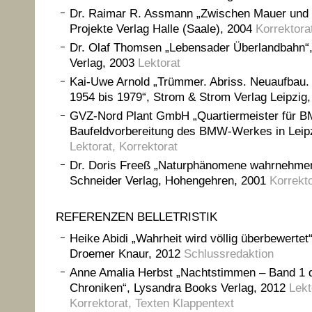
Dr. Raimar R. Assmann „Zwischen Mauer und S
Projekte Verlag Halle (Saale), 2004
Korrektora
Dr. Olaf Thomsen „Lebensader Überlandbahn“,
Verlag, 2003
Lektorat
Kai-Uwe Arnold „Trümmer. Abriss. Neuaufbau. 
1954 bis 1979“, Strom & Strom Verlag Leipzig
GVZ-Nord Plant GmbH „Quartiermeister für B
Baufeldvorbereitung des BMW-Werkes in Leipz
Lektorat, Korrektorat
Dr. Doris Freeß „Naturphänomene wahrnehmen
Schneider Verlag, Hohengehren, 2001
Korrekto
REFERENZEN BELLETRISTIK
Heike Abidi „Wahrheit wird völlig überbewertet“
Droemer Knaur, 2012
Schlussredaktion
Anne Amalia Herbst „Nachtstimmen – Band 1 d
Chroniken“, Lysandra Books Verlag, 2012
Lekt
Korrektorat, Texten Klappentext