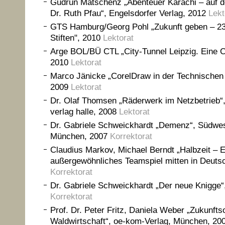
Gudrun Matschenz „Abenteuer Karachi – auf 
Dr. Ruth Pfau“, Engelsdorfer Verlag, 2012
Lekt
GTS Hamburg/Georg Pohl „Zukunft geben – 2
Stiften", 2010
Lektorat
Arge BOL/BÜ CTL „City-Tunnel Leipzig. Eine Chr
2010
Lektorat
Marco Jänicke „CorelDraw in der Technischen I
2009
Lektorat
Dr. Olaf Thomsen „Räderwerk im Netzbetrieb“,
verlag halle, 2008
Lektorat
Dr. Gabriele Schweickhardt „Demenz“, Südwes
München, 2007
Korrektorat
Claudius Markov, Michael Berndt „Halbzeit – E
außergewöhnliches Teamspiel mitten in Deuts
Korrektorat
Dr. Gabriele Schweickhardt „Der neue Knigge“
Korrektorat
Prof. Dr. Peter Fritz, Daniela Weber „Zukunftso
Waldwirtschaft“, oe-kom-Verlag, München, 20